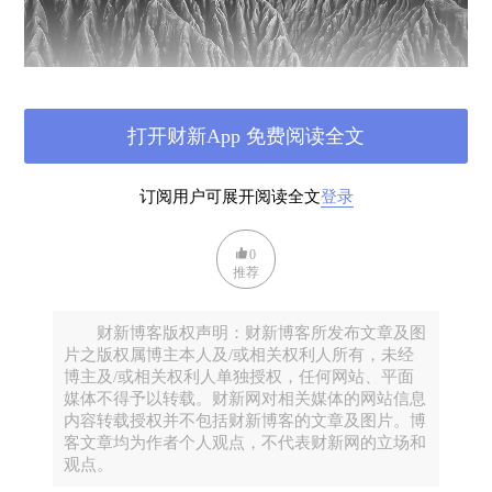
打开财新App 免费阅读全文
订阅用户可展开阅读全文
登录
〇 李华摄影
总之，士的任务，就是有事帮忙，没事帮闲，说话帮
0
推荐
腔，打仗帮凶。但不管是哪一种，都要做事，也都要
依附于高级贵族（大夫、诸侯、天子）。他们都
财新博客版权声明：财新博客所发布文章及图
是“毛”，必须依附在一张“皮”上。皮之不存，则毛将
片之版权属博主本人及/或相关权利人所有，未经
焉附？所以他们要关心天下兴亡。
博主及/或相关权利人单独授权，任何网站、平面
媒体不得予以转载。财新网对相关媒体的网站信息
隐士却不同。
内容转载授权并不包括财新博客的文章及图片。博
客文章均为作者个人观点，不代表财新网的立场和
他们谁也不依附，什么事情都不帮别人做，也不为这
观点。
些事情费脑筋。什么天下，什么人民，什么家国，统