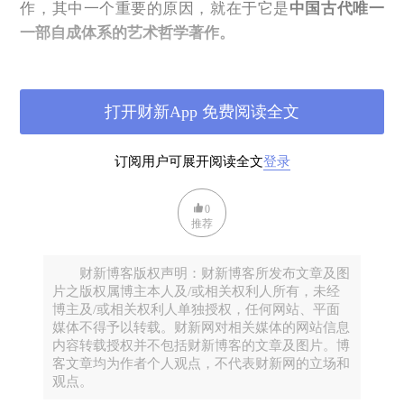
作，其中一个重要的原因，就在于它是
中国古代唯一
一部自成体系的艺术哲学著作。
无论是刘勰以前，抑或是刘勰以后，都没有人能够对
包括文学本质、创作规律、批评原则和审美理想在内
打开财新App 免费阅读全文
的诸多重大理论问题做过如此系统、全面的研究，更
不要说在这个理论体系中集中了中国美学思想的主要
观点。
订阅用户可展开阅读全文
登录
0
推荐
财新博客版权声明：财新博客所发布文章及图
片之版权属博主本人及/或相关权利人所有，未经
博主及/或相关权利人单独授权，任何网站、平面
媒体不得予以转载。财新网对相关媒体的网站信息
陆机的《文赋》虽然也有博采众家的优点，但正如刘
内容转载授权并不包括财新博客的文章及图片。博
若愚先生所指出的，他的方法是“采择主义”的，因而
客文章均为作者个人观点，不代表财新网的立场和
表现出一种多元理论的倾向；而刘勰的方法却是“综合
观点。