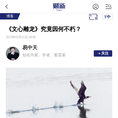
博客
T中
《文心雕龙》究竟因何不朽？
2025年03月21日 08:00
易中天
＋关注
＋关注
知名作家、学者、教育家